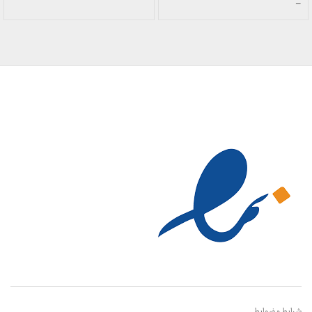
قیمت:
محدوده
–
289,900 تومان
قیمت:
تا
419,900 تومان
329,900 تومان
تا
489,900 تومان
شرایط و ضوابط