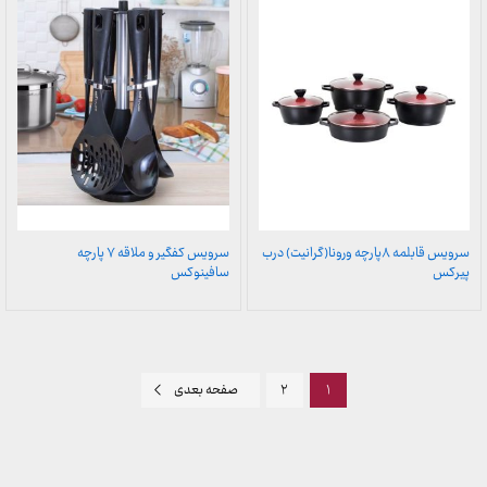
سرویس قابلمه ۸پارچه ورونا(گرانیت) درب
سرویس کفگیر و ملاقه ۷ پارچه
پیرکس
سافینوکس
۱
۲
صفحه بعدی