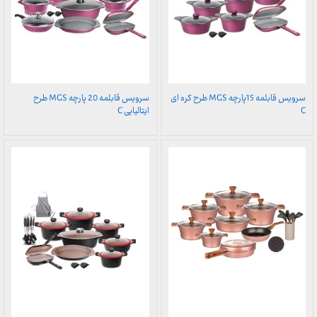
سرویس قابلمه 15پارچه MGS طرح کره ای
سرویس قابلمه 20 پارچه MGS طرح
C
ایتالیایی C