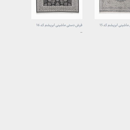
شینی ابریشم کد 15
فرش دستی ماشینی ابریشم کد 16
محدوده
–
قیمت:
1,707,000 تومان
1,707,000 تومان
تا
مان
49,700,000 تومان