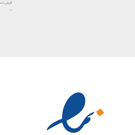
فرش دستی
محدوده
–
قیمت:
تا
49,700,000