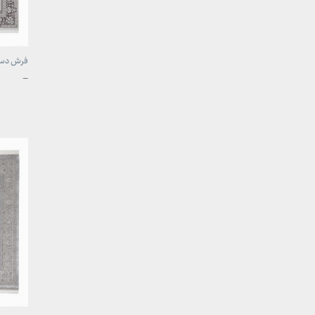
فرش دستی
محدوده
–
قیمت:
تا
49,700,000