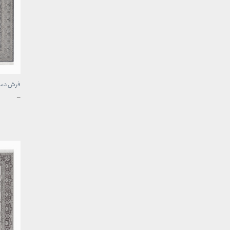
فرش دستی
محدوده
–
قیمت:
تا
49,700,000