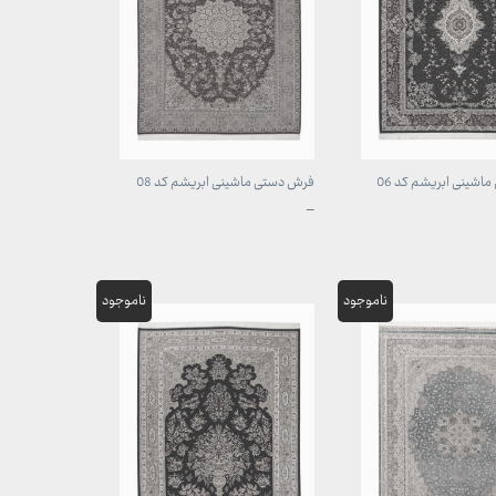
شینی ابریشم کد 06
فرش دستی ماشینی ابریشم کد 08
محدوده
–
قیمت:
1,707,000 تومان
1,707,000 تومان
تا
مان
49,700,000 تومان