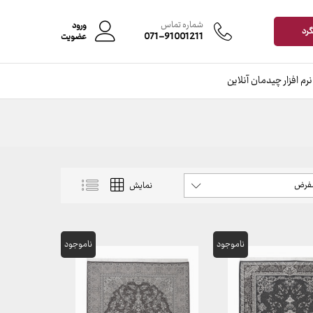
شماره تماس
ورود
گرد
071-91001211
عضویت
نرم افزار چیدمان آنلاین
شفرض
نمایش