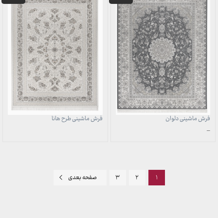
فرش ماشینی دلوان
فرش ماشینی طرح هانا
محدوده
–
قیمت:
1,398,000 تومان
تا
15,970,000 تومان
۱
۲
۳
صفحه بعدی