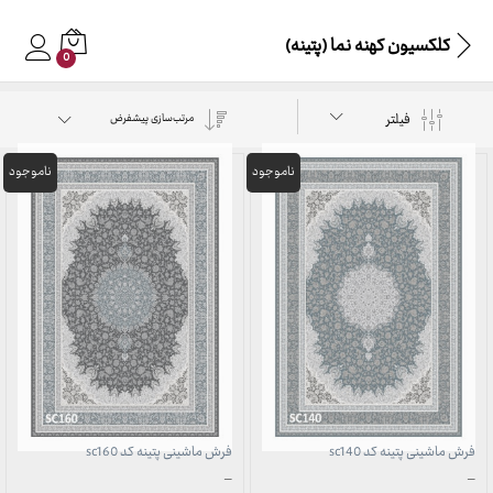
کلکسیون کهنه نما (پتینه)
0
فیلتر
مرتب‌سازی پیشفرض
فرش ماشینی پتینه کد sc140
فرش ماشینی پتینه کد sc160
محدوده
محدوده
–
–