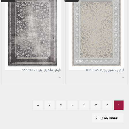
فرش ماشینی پتینه کد sc260
فرش ماشینی پتینه کد sc270
محدوده
محدوده
–
–
قیمت:
قیمت:
3,899,000 تومان
3,899,000 تومان
تا
تا
29,999,000 تومان
29,999,000 تومان
۸
۷
۶
…
۴
۳
۲
۱
صفحه بعدی