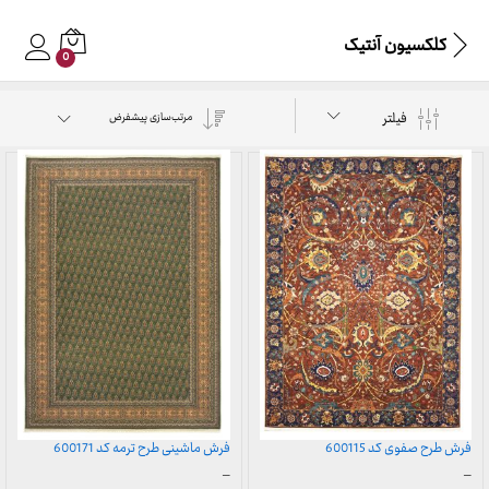
کلکسیون آنتیک
0
فیلتر
مرتب‌سازی پیشفرض
فرش طرح صفوی کد 600115
فرش ماشینی طرح ترمه کد 600171
محدوده
محدوده
–
–