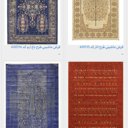
فرش ماشینی طرح انار کد 601115
فرش ماشینی طرح باغ ارم کد 600116
محدوده
محدوده
–
–
قیمت:
قیمت:
899,000 تومان
899,000 تومان
تا
تا
23,999,000 تومان
23,999,000 تومان