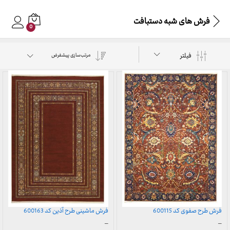
فرش های شبه دستبافت
0
فیلتر
مرتب‌سازی پیشفرض
فرش طرح صفوی کد 600115
فرش ماشینی طرح آذین کد 600163
محدوده
محدوده
–
–