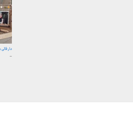
دار قالی 
محدوده
–
قیمت:
تا
2,600,000 