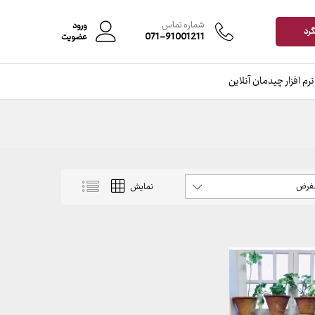
شماره تماس
ورود
گرد
071-91001211
عضویت
نرم افزار چیدمان آنلاین
شفرض
نمایش