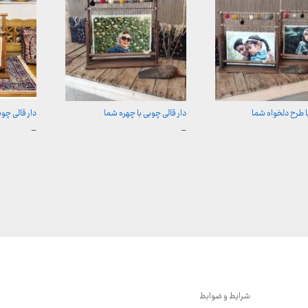
با طرح دلخواه شما
دار قالی چوبی با چهره شما
دار قالی چوب
محدوده
محدوده
–
–
قیمت:
قیمت:
500,000 تومان
500,000 تومان
00
تا
تا
تومان
2,600,000 تومان
2,600,000 توما
شرایط و ضوابط