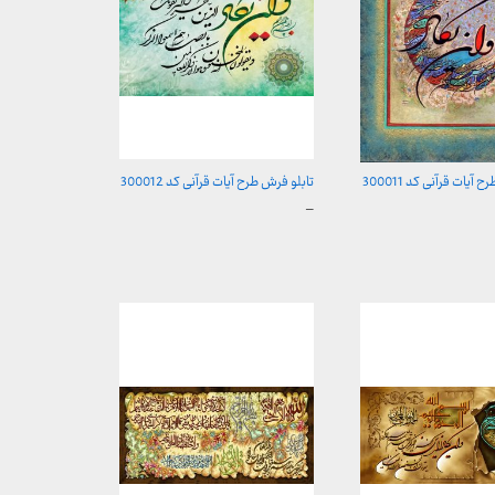
آیات قرآنی کد 300011
تابلو فرش طرح آیات قرآنی کد 300012
محدوده
–
قیمت:
157 تومان
157,000 تومان
تا
ن
2,600,000 تومان