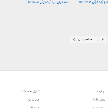
آیات قرآنی کد 300019
تابلو فرش طرح آیات قرآنی کد 30002
محدوده
–
قیمت:
157 تومان
157,000 تومان
تا
ن
2,600,000 تومان
۱۰
صفحه بعدی
درباره ما
کنترل محصولات
تماس با ما
حساب من