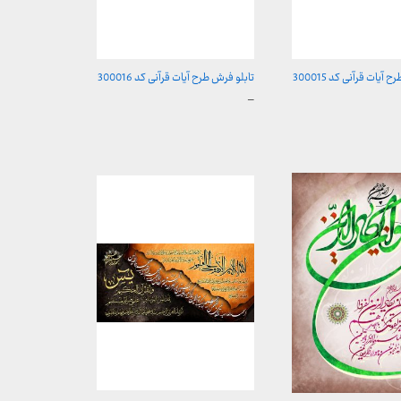
آیات قرآنی کد 300015
تابلو فرش طرح آیات قرآنی کد 300016
محدوده
–
قیمت:
157 تومان
157,000 تومان
تا
ن
2,600,000 تومان