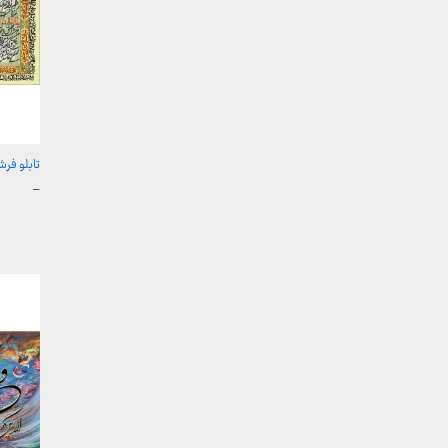
تابلو فرش 
محدوده
–
قیمت:
تا
2,600,000 