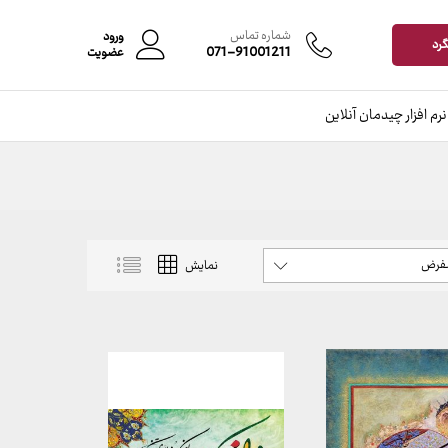
شماره تماس
ورود
گرد
071-91001211
عضویت
نرم افزار چیدمان آنلاین
شفرض
نمایش