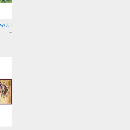
تابلو فرش 
محدوده
–
قیمت:
تا
2,600,000 