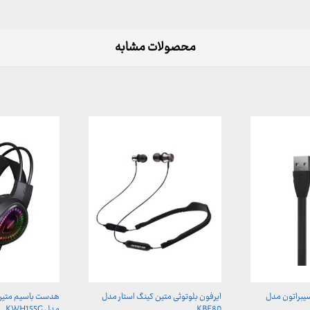
محصولات مشابه
سیبراتون مدل
ایرفون بلوتوثی متین کینگ استار مدل
هدست باسیم متین 
KBE80
مدل KWH155G