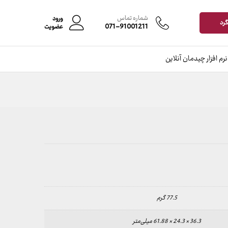
شماره تماس
ورود
گرد
071-91001211
عضویت
نرم افزار چیدمان آنلاین
77.5 گرم
36.3 × 24.3 × 61.88 میلی‌متر