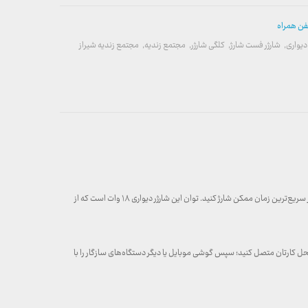
لفن همراه
دیواری
,
شارژر فست شارژ
,
کلگی شارژر
,
مجتمع زندیه
,
مجتمع زندیه شیراز
که از سری محصولات جدید کمپانی «Kingstar» است می‌توانید باتری انواع گوشی‌های موبایل و دستگاه‌های هوشمند خود را در سریع‌ترین زمان ممکن شارژ کنید. توان این شارژر دیواری ۱۸ وات است که از
ور مستقیم به پریز برق خانه یا محل کارتان متصل کنید؛ سپس گوشی موبایل یا دیگر دستگاه‌های سازگار را با