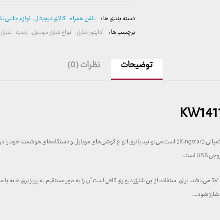
دسته بندی ها :
تلفن همراه
,
کالای دیجیتال
,
لوازم جانبی ت
برچسب ها :
آداپتور شارژر
,
انواع شارژر موبایل
,
زندیه
,
شارژر 
توضیحات
نظرات (0)
ورودی این محصول AC110-240V و خروجی آن نیز 5V-2.4A/9V-2A/12V-1.5A می‌باشد. برای استفاده از این شارژر دیواری کافی است آن را به ط