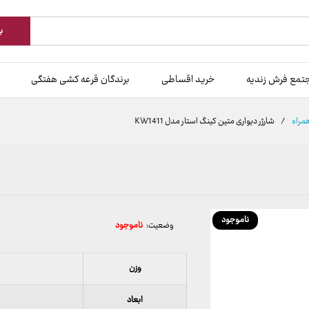
ب
تمع فرش زندیه
خرید اقساطی
برندگان قرعه کشی هفتگی
همراه
/
شارژر دیواری متین کینگ استار مدل KW1411
ناموجود
وضعیت:
ناموجود
وزن
ابعاد