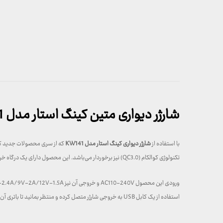
شارژر دیواری متین کینگ استار مدل KW1411
با استفاده از
شارژر دیواری کینگ استار مدل KW141
تکنولوژی کوالکام (QC3.0) نیز برخوردار می‌باشد. این محصول دارای یک درگاه خروجی USB است.
استفاده از یک کابل USB به خروجی شارژر متصل کرده و منتظر بمانید تا باتری آن شارژ شود….