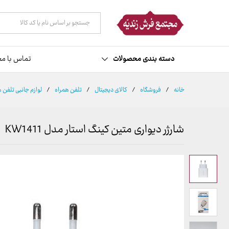
توضیحات
نظرات (0)
همه دسته ها
دسته بندی محصولات
تماس با مج
خانه
/
فروشگاه
/
کالای دیجیتال
/
تلفن همراه
/
لوازم جانبی تلفن 
شارژر دیواری متین کینگ استار مدل KW1411