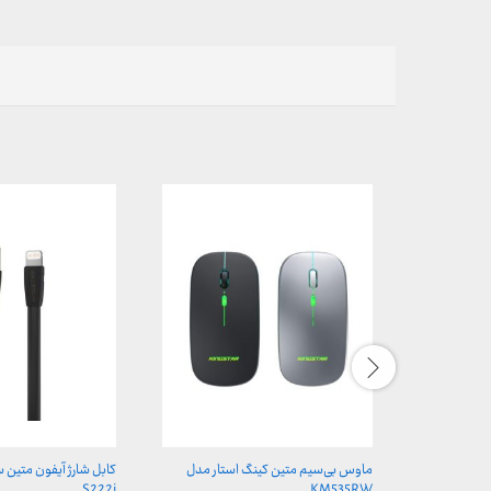
ماوس بی‌سیم متین کینگ استار مدل
کابل شارژ آیفون متین 
S222i
KM535RW