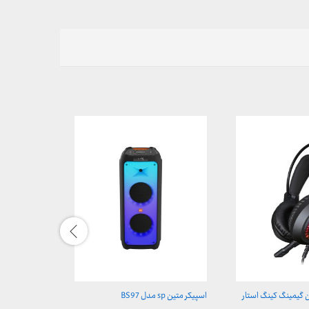
گیمینگ کینگ استار
اسپیکر متین sp مدل BS97
پاور مدل GS28