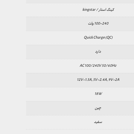
کینگ استار / kingstar
100-240 ولت
Quick Charge (QC)
دارد
AC 100/240V 50/60Hz
12V-1.5A, 5V-2.4A, 9V-2A
18W
چین
سفید