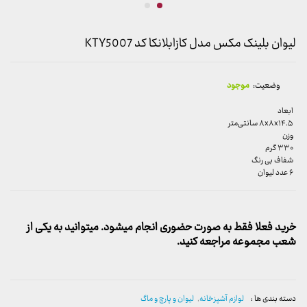
لیوان بلینک مکس مدل کازابلانکا کد KTY5007
وضعیت:
موجود
ابعاد
۸x۸x۱۴.۵ سانتی‌متر
وزن
۳۳۰ گرم
شفاف بی رنگ
۶ عدد لیوان
خرید فعلا فقط به صورت حضوری انجام میشود. میتوانید به یکی از
شعب مجموعه مراجعه کنید.
دسته بندی ها :
لوازم آشپزخانه
,
لیوان و پارچ و ماگ