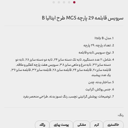
سرویس قابلمه 29 پارچه MGS طرح ایتالیا B
مدل: Italy B
تعداد پارچه: ۲۹ پارچه
نوع: سرویس تابه و قابلمه
شامل: ۲ عدد دستگیره, تابه تک دسته سایز ۲۴, تابه دو دسته سایز ۲۸, تابه دو
دسته سایز ۳۲, تابه مرغ و ماهی سایز ۳۸, سرویس هفت پارچه کفگیر و ملاقه,
قابلمه سایز ۲۰, قابلمه سایز ۲۴, قابلمه سایز ۲۸, قابلمه سایز ۳۲, قابلمه سایز ۳۶,
یک عدد پیشبند
ساختار بدنه: چدن
جنس روکش: گرانیت
توضیحات: پوشش گرانیتی نچسب, رنگ نسوز بدنه, طراحی منحصر بفرد
رنگ:
خاکستری
کرم
مشکی
پوست پیازی
رزگلد