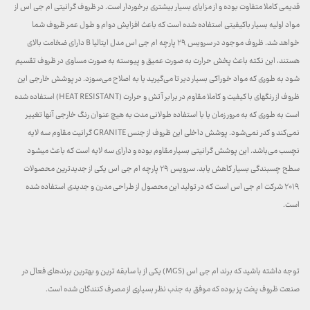
قدیمی کاملا متفاوت بوده و از مزایای بسیار بیشتری برخوردار است. در ظروف گرانیتی ام جی اس از
مواد اولیه بسیار باکیفیتی استفاده شده است که باعث افزایش دوام و طول عمر ظروف شما
خواهد شد. ظروف موجود در سرویس ۲۹ پارچه ام جی اس مدل ایتالیا B دارای ضخامت بالای
هستند، این نکته باعث پخش حرارت به صورت عمیق و پیوسته به صورت مساوی در ظروف تقسیم
شود به طوری که مواد خوراکی بسیار دیر تا می‌گیرید یا به اصلاح می‌سوزد. در پوشش خارجی این
ظروف از رنگهای با کیفیت و کاملا مقاوم در برابر آتش و حرارت (HEAT RESISTANT) استفاده شده
است به طوری که به مرور زمان یا با استفاده طولانی مدت به هیچ عنوان رنگ خارجی آنها تغییر
نمی‌کند و کدر نمی‌شود. پوشش داخلی این ظروف از جنس GRANITE گرانیت مقاوم سه لایه
نچسب می‌باشد. این پوشش گرانیتی بسیار مقاوم بوده و دارای سه لایه است که باعث میشود
سطح چسبندگی بسیار کاهش یابد. سرویس ۲۹ پارچه ام جی اس یکی از جدیدترین محصولات
۲۰۱۹ شرکت ام جی اس است که در تولید این محصول از طراحی مدرن و جدیدی استفاده شده
است.
توجه داشته باشید که برند ام جی اس (MGS) یکی از با سابقه ترین و بهترین برندهای فعال در
صنعت ظروف پخت پز بوده که موفق به جذب نظر بسیاری از مصرف کنندگان شده است.