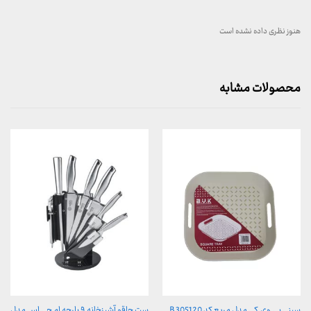
هنوز نظری داده نشده است
محصولات مشابه
سینی بی.وی.کی مدل مربع کد B 305120
ست چاقو آشپزخانه ۹ پارچه ام جی اس مدل